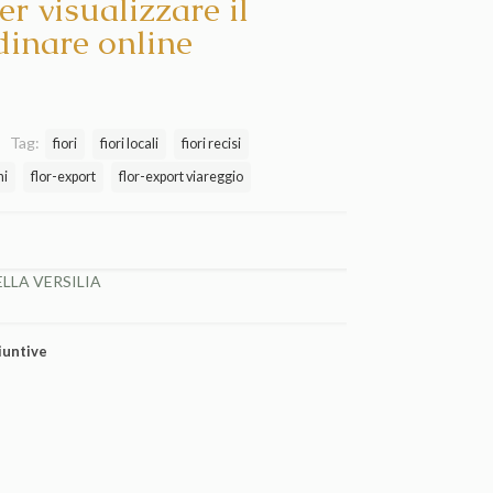
er visualizzare il
dinare online
Tag:
fiori
fiori locali
fiori recisi
hi
flor-export
flor-export viareggio
LLA VERSILIA
iuntive