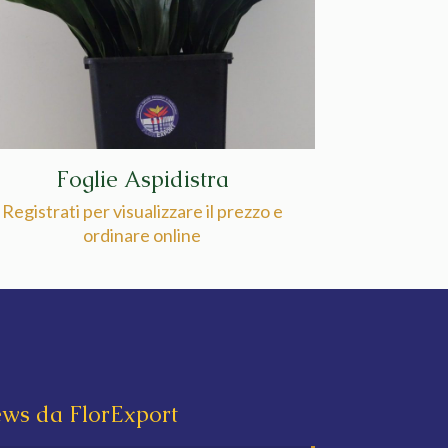
Foglie Aspidistra
Registrati per visualizzare il prezzo e
ordinare online
ws da FlorExport