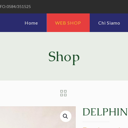
FO:0584/351525
Home
WEB SHOP
Chi Siamo
Shop
DELPHIN