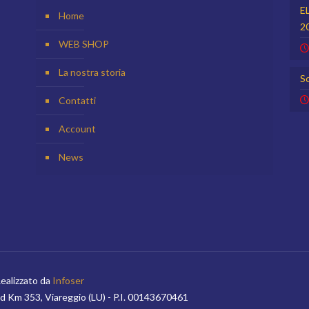
E
Home
2
WEB SHOP
La nostra storia
Sc
Contatti
Account
News
 Realizzato da
Infoser
Sud Km 353, Viareggio (LU) - P.I. 00143670461