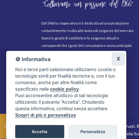
Dal 1966 la cooperativa si è dedicata ad una produzione
costantemente rivolta alle mutevoli esigenze del mercato.
Siamo in grado di soddisfare le esigenze attuali e
consapevoli che i gusti del consumatore vanno anticipati.
Con questo spirito coloriamo di passione i nostri fiori.
X
🍪 Informativa
Noi e terze parti selezionate utilizziamo cookie o
tecnologie simili per finalità tecniche e, con il tuo
consenso, anche per altre finalità come
specificato nella
cookie policy
.
Puoi acconsentire all’utilizzo di tali tecnologie
utilizzando il pulsante “Accetta”. Chiudendo
questa informativa, continui senza accettare.
Scopri di più e personalizza
Copyright 2019 FlorExport. Tutti i diritti riservati.
Accetta
Personalizza
Società Cooperativa Flor-export srl - Via Aurelia 