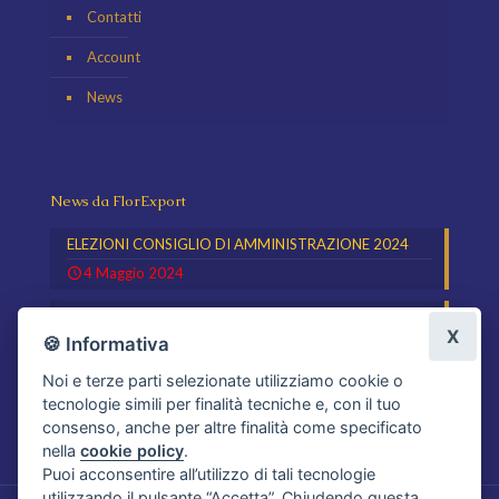
Contatti
Account
News
News da FlorExport
ELEZIONI CONSIGLIO DI AMMINISTRAZIONE 2024
4 Maggio 2024
Schede di Sicurezza Prodotti Magazzino
X
🍪 Informativa
31 Maggio 2019
Noi e terze parti selezionate utilizziamo cookie o
tecnologie simili per finalità tecniche e, con il tuo
consenso, anche per altre finalità come specificato
nella
cookie policy
.
Puoi acconsentire all’utilizzo di tali tecnologie
utilizzando il pulsante “Accetta”. Chiudendo questa