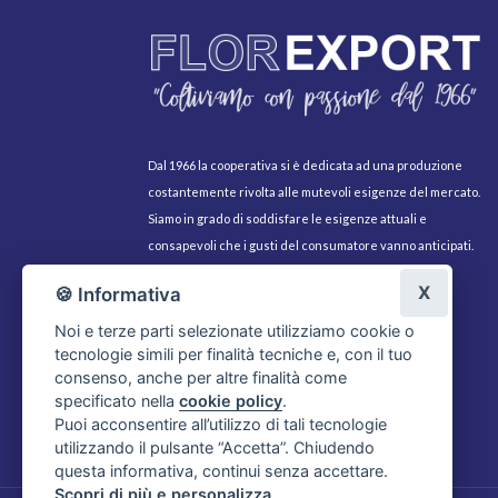
Dal 1966 la cooperativa si è dedicata ad una produzione
costantemente rivolta alle mutevoli esigenze del mercato.
Siamo in grado di soddisfare le esigenze attuali e
consapevoli che i gusti del consumatore vanno anticipati.
Con questo spirito coloriamo di passione i nostri fiori.
X
🍪 Informativa
Noi e terze parti selezionate utilizziamo cookie o
tecnologie simili per finalità tecniche e, con il tuo
consenso, anche per altre finalità come
specificato nella
cookie policy
.
Puoi acconsentire all’utilizzo di tali tecnologie
utilizzando il pulsante “Accetta”. Chiudendo
questa informativa, continui senza accettare.
Scopri di più e personalizza