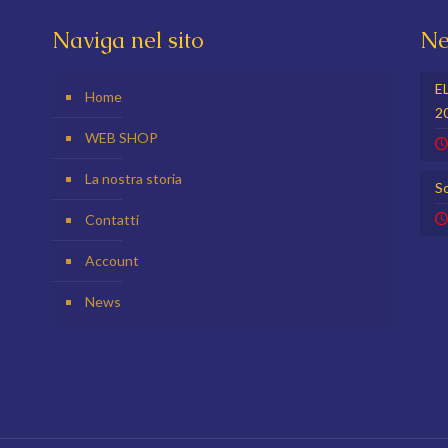
Naviga nel sito
Ne
E
Home
2
WEB SHOP
La nostra storia
Sc
Contatti
Account
News