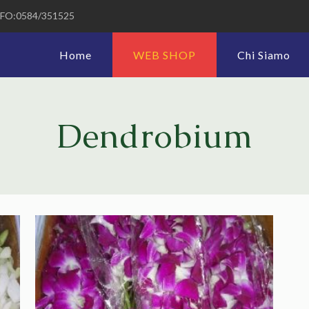
FO:0584/351525
Home
WEB SHOP
Chi Siamo
Dendrobium