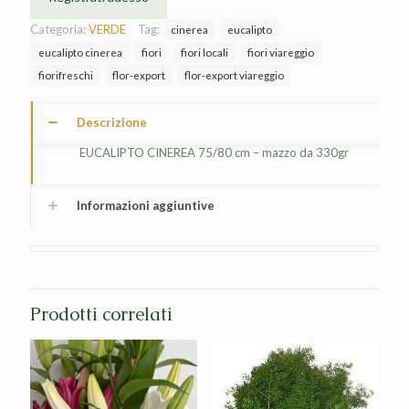
Categoria:
VERDE
Tag:
cinerea
eucalipto
eucalipto cinerea
fiori
fiori locali
fiori viareggio
fiorifreschi
flor-export
flor-export viareggio
Descrizione
EUCALIPTO CINEREA 75/80 cm – mazzo da 330gr
Informazioni aggiuntive
Prodotti correlati