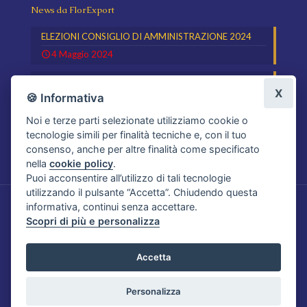
News da FlorExport
ELEZIONI CONSIGLIO DI AMMINISTRAZIONE 2024
4 Maggio 2024
Schede di Sicurezza Prodotti Magazzino
X
🍪 Informativa
31 Maggio 2019
Noi e terze parti selezionate utilizziamo cookie o
tecnologie simili per finalità tecniche e, con il tuo
consenso, anche per altre finalità come specificato
nella
cookie policy
.
Puoi acconsentire all’utilizzo di tali tecnologie
utilizzando il pulsante “Accetta”. Chiudendo questa
informativa, continui senza accettare.
Copyright 2019 FlorExport. Tutti i diritti riservati. Realizzato
Scopri di più e personalizza
da
Infoser
Società Cooperativa Flor-export srl - Via Aurelia Sud Km
353, Viareggio (LU) - P.I. 00143670461
Accetta
Privacy policy
-
Cookie policy
-
Impostazioni cookie
Personalizza